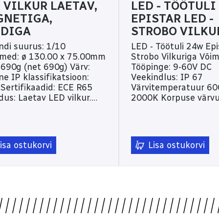
 VILKUR LAETAV,
LED - TÖÖTULI
GNETIGA,
EPISTAR LED -
LDIGA
STROBO VILKU
di suurus: 1/10
LED - Töötuli 24w Epi
med: ø 130.00 x 75.00mm
Strobo Vilkuriga Võimsus 24W
 690g (net 690g) Värv:
Tööpinge: 9-60V DC
ne IP klassifikatsioon:
Veekindlus: IP 67
Sertifikaadid: ECE R65
Värvitemperatuur 60
ldus: Laetav LED vilkur.
2000K Korpuse värvus:Must
75mm. Magnetkinnitus.
Korpuse materjal: Al
etisüütaja pistikuga
Mõõdud 15,2x9x6,5cm Kaug 
ja. 4h laadimisaeg.
lähituli Võimalik kasutada nii
stvus kuni 6,5h. R65
kollase kui valge val
isa ostukorvi
Lisa ostukorvi
fikaat. IP67. Aku näidik.
Saab panna vaheldum
 7 vilkumisrežiimi.
vilkuma kollase ja va
mAh aku. EAN-13:
valguse kui ka eraldi 
009617 Lisatuled,
valge või kollase str
ekood: 1603-140961
Lisatuled, tootekood:
W0324SE