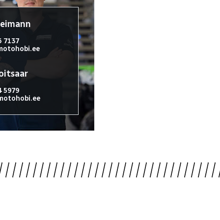
reimann
6 7137
otohobi.ee
oitsaar
4 5979
otohobi.ee