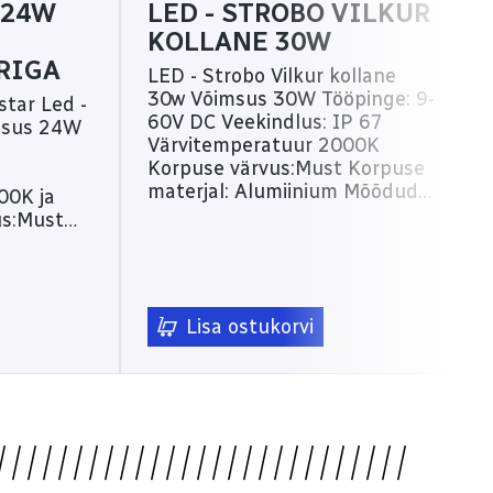
 24W
LED - STROBO VILKUR
KOLLANE 30W
RIGA
LED - Strobo Vilkur kollane
30w Võimsus 30W Tööpinge: 9-
star Led -
60V DC Veekindlus: IP 67
Värvitemperatuur 2000K
Korpuse värvus:Must Korpuse
materjal: Alumiinium Mõõdud
00K ja
14,8x6,5x5,5cm Saab kasutada
kollase valgusena ja kollase
umiinium
strobona Lisatuled, tootekood:
ja
TH-W0330C
gusena.
Lisa ostukorvi
isi
lge
ainult
obona.
 TH-