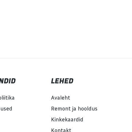
NDID
LEHED
liitika
Avaleht
mused
Remont ja hooldus
Kinkekaardid
Kontakt