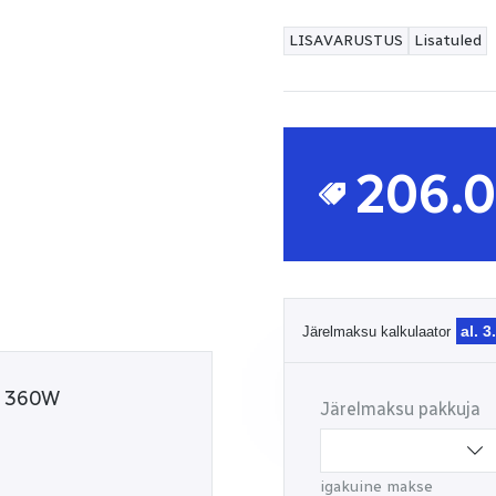
LISAVARUSTUS
Lisatuled
206.
al. 3
Järelmaksu kalkulaator
D 360W
Järelmaksu pakkuja
igakuine makse