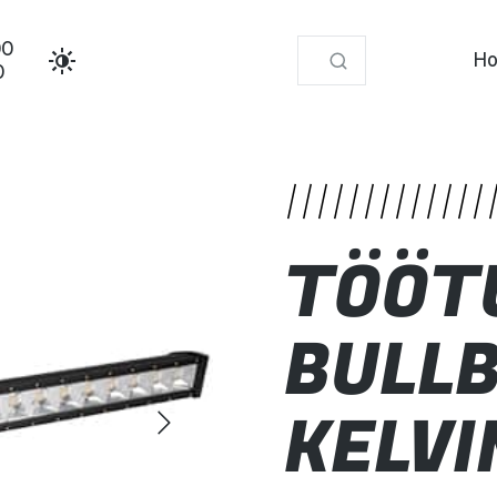
00
Ho
0
ulti Kelvin LED 360W
TÖÖT
BULLB
KELVI