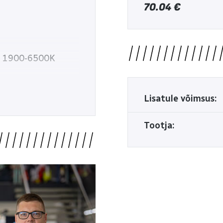
70.04
€
ur 1900-6500K
Lisatule võimsus:
Tootja: