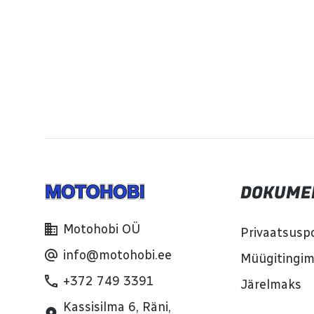
DOKUME
Motohobi OÜ
Privaatsuspo
info@motohobi.ee
Müügitingi
+372 749 3391
Järelmaks
Kassisilma 6, Räni,