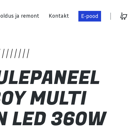
oldus ja remont
Kontakt
E-pood
Hooldus ja remont
ULEPANEEL
Kontakt
OY MULTI
N LED 360W
E-pood