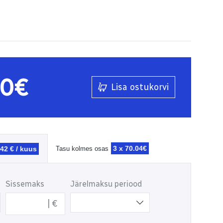
00€
Lisa ostukorvi
3 x
70.04€
.42 € / kuus
Tasu kolmes osas
Sissemaks
Järelmaksu periood
€