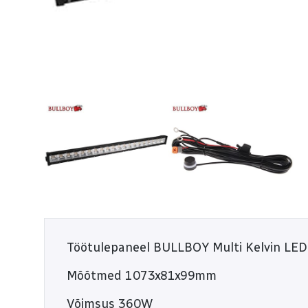
E-R 9:00 - 18:00
L 10:00 - 14:00
Töötulepaneel BULLBOY Multi Kelvin LE
Mõõtmed 1073x81x99mm
Võimsus 360W