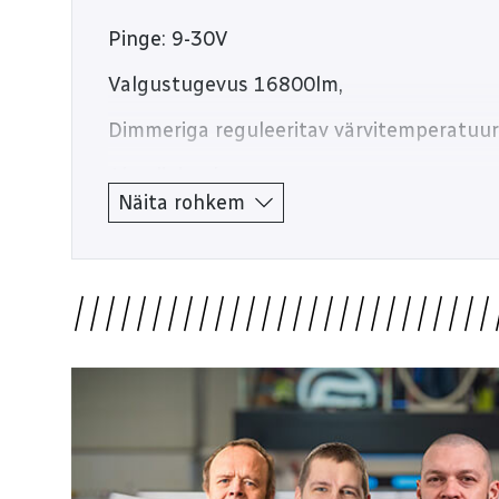
Pinge: 9-30V
Valgustugevus 16800lm,
Dimmeriga reguleeritav värvitemperatu
Alumiiniumkorpus
Küljekinnitused
Näita rohkem
Lisatuled, tootekood: 1603-300425