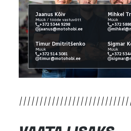
Jaanus Kõiv
Mihkel T
Müük / tööde vastuvõtt
Müük
+372 5344 9298
+372 588
jaanus@motohobi.ee
mihkel@m
Timur Dmitritšenko
Sigmar K
Müük
Müük
+372 514 3081
+372 534
timur@motohobi.ee
sigmar@m