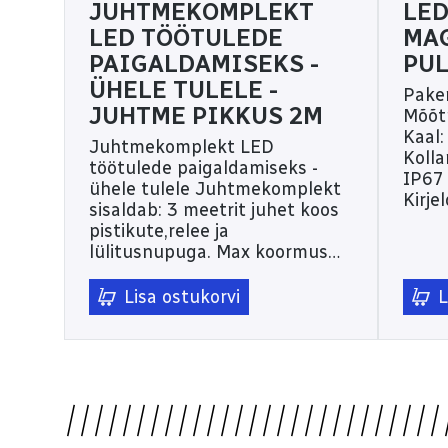
JUHTMEKOMPLEKT
LED
LED TÖÖTULEDE
MA
PAIGALDAMISEKS -
PU
ÜHELE TULELE -
Paken
JUHTME PIKKUS 2M
Mõõt
Kaal:
Juhtmekomplekt LED
Kolla
töötulede paigaldamiseks -
IP67 
ühele tulele Juhtmekomplekt
Kirje
sisaldab: 3 meetrit juhet koos
130x
pistikute,relee ja
Sigar
lülitusnupuga. Max koormus
laadi
288w / 40A, 14V DC Juhtme
Akuke
pikkus 2M Lisatuled,
Lisa ostukorvi
L
serti
tootekood: TH-HW0001-2
Pult.
2600
6438255
toot