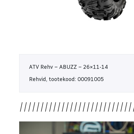
E-R 9:00 - 18:00
L 10:00 - 14:00
ATV Rehv – ABUZZ – 26×11-14
Rehvid, tootekood: 00091005