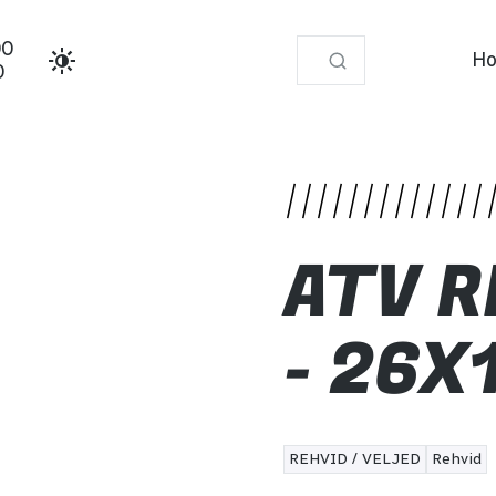
00
Ho
0
1-14
ATV R
- 26X
REHVID / VELJED
Rehvid