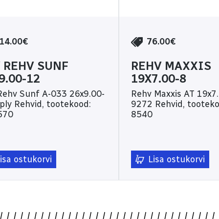
14.00€
76.00€
 REHV SUNF
REHV MAXXIS
9.00-12
19X7.00-8
Rehv Sunf A-033 26x9.00-
Rehv Maxxis AT 19x7.
 tootekood:
9272 Rehvid, tootekood: 74-
570
8540
isa ostukorvi
Lisa ostukorvi