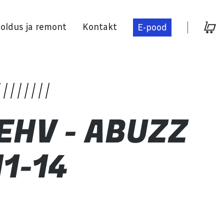
oldus ja remont
Kontakt
E-pood
Hooldus ja remont
EHV - ABUZZ
Kontakt
11-14
E-pood