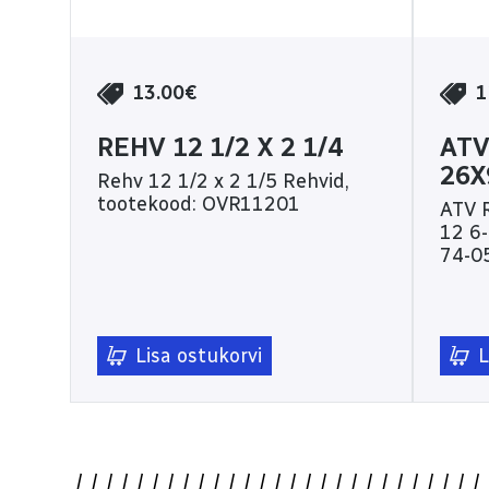
13.00€
1
REHV 12 1/2 X 2 1/4
ATV
26X
Rehv 12 1/2 x 2 1/5 Rehvid,
tootekood: OVR11201
ATV 
12 6-ply Rehvid,
74-0
Lisa ostukorvi
L