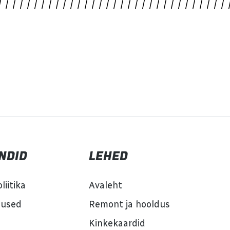
NDID
LEHED
liitika
Avaleht
mused
Remont ja hooldus
Kinkekaardid