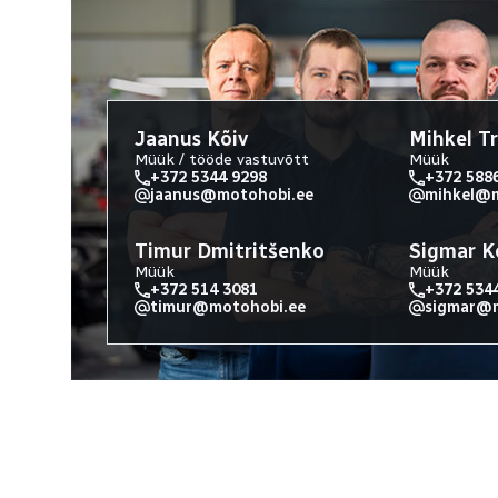
Jaanus Kõiv
Mihkel T
Müük / tööde vastuvõtt
Müük
+372 5344 9298
+372 588
jaanus@motohobi.ee
mihkel@m
Timur Dmitritšenko
Sigmar K
Müük
Müük
+372 514 3081
+372 534
timur@motohobi.ee
sigmar@m