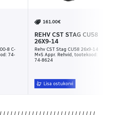
161.00€
REHV CST STAG CU58
26X9-14
00-8 C-
Rehv CST Stag CU58 26x9-14
M+S Appr. Rehvid, tootekood:
74-8624
Lisa ostukorvi