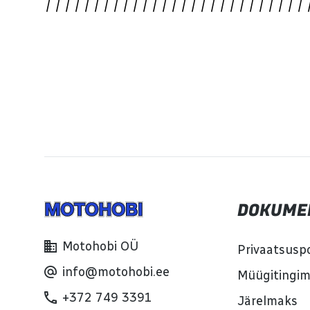
DOKUME
Motohobi OÜ
Privaatsuspo
info@motohobi.ee
Müügitingi
+372 749 3391
Järelmaks