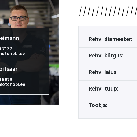
reimann
Rehvi diameeter:
6 7137
otohobi.ee
Rehvi kõrgus:
oitsaar
Rehvi laius:
4 5979
otohobi.ee
Rehvi tüüp:
Tootja: