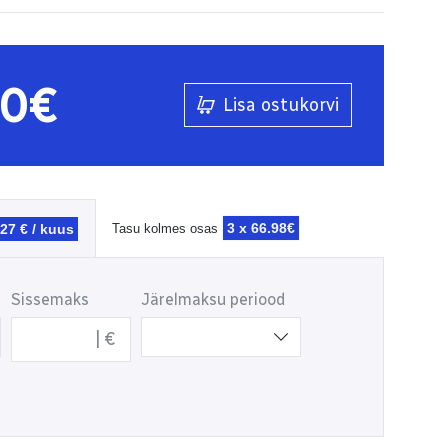
00€
Lisa ostukorvi
3 x
66.98€
.27 € / kuus
Tasu kolmes osas
Sissemaks
Järelmaksu periood
€