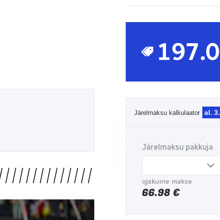
197.
al. 3
Järelmaksu kalkulaator
Järelmaksu pakkuja
igakuine makse
66.98
€