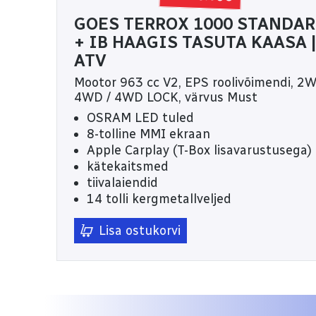
GOES TERROX 1000 STANDA
+ IB HAAGIS TASUTA KAASA |
ATV
Mootor 963 cc V2, EPS roolivõimendi, 2W
4WD / 4WD LOCK, värvus Must
OSRAM LED tuled
8-tolline MMI ekraan
Apple Carplay (T-Box lisavarustusega)
kätekaitsmed
tiivalaiendid
14 tolli kergmetallveljed
tänavalegaalne – T3b
Lisa ostukorvi
garantii 3 aastat või 10000km