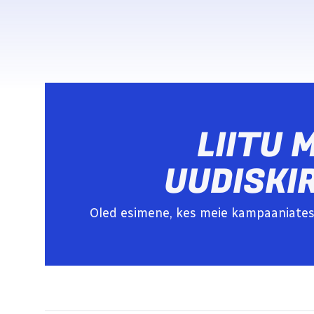
LIITU 
UUDISKI
Oled esimene, kes meie kampaaniates