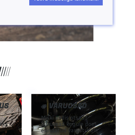
US
VARUOSAD
Miski andis otsad?
eks
Varuosad kogule poes
esindatud varustusele