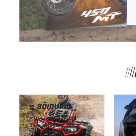
E-R 9:00 - 18:00
L 10:00 - 14:00
SÕIDUKID
ATVd, SSVd, UTVd,
Kõik
mootorrattad, laste
muga
sõidukid, elektrisõidukid,