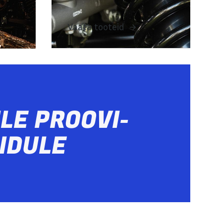
Vaata tooteid
LE PROOVI­
IDULE