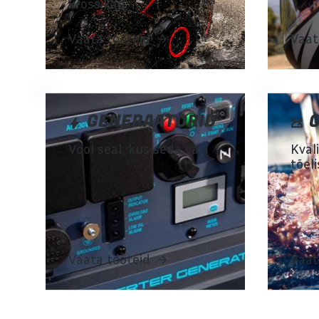
krossikad
Vaata tooteid
Vaat
GENERAATORID
G
Vool seal, kus seda vaja
Kvali
tõeli
Vaata tooteid
Vaat