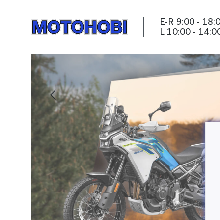
E-R 9:00 - 18:
L 10:00 - 14:0
Motohobi - Avaleht
L
ks.
!