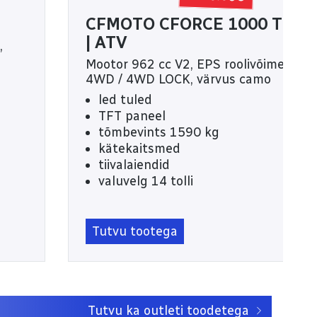
CFMOTO CFORCE 1000 TOU
| ATV
,
Mootor 962 cc V2, EPS roolivõimendi, 
4WD / 4WD LOCK, värvus camo
led tuled
TFT paneel
tõmbevints 1590 kg
kätekaitsmed
tiivalaiendid
valuvelg 14 tolli
tänavalegaalne – T3b
garantii 3 aastat või 6000km
Tutvu tootega
Tutvu ka outleti toodetega