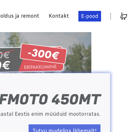
oldus ja remont
Kontakt
E-pood
Hooldus ja remont
Kontakt
FMOTO 450MT
E-pood
astal Eestis enim müüduid mootorratas.
Tutvu mudeliga lähemalt!