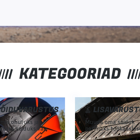
KATEGOORIAD
SÕIDUVARUSTUS
LISAVARUST
 mis ohutuks ja
Muuda oma sõiduk
vaks sõiduks vaja
parimaks töökaaslas