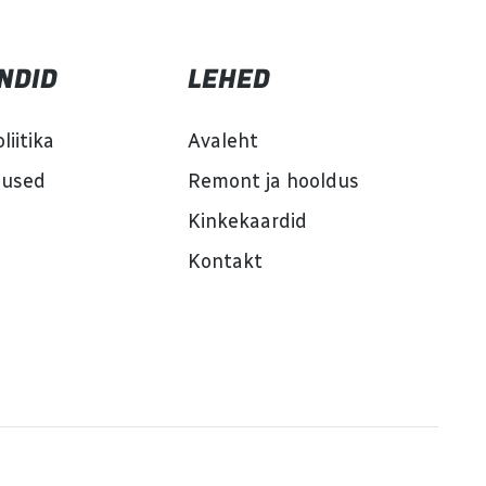
NDID
LEHED
liitika
Avaleht
mused
Remont ja hooldus
Kinkekaardid
Kontakt