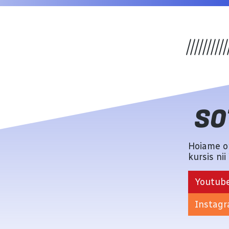
SO
Hoiame om
kursis ni
Youtub
Instag