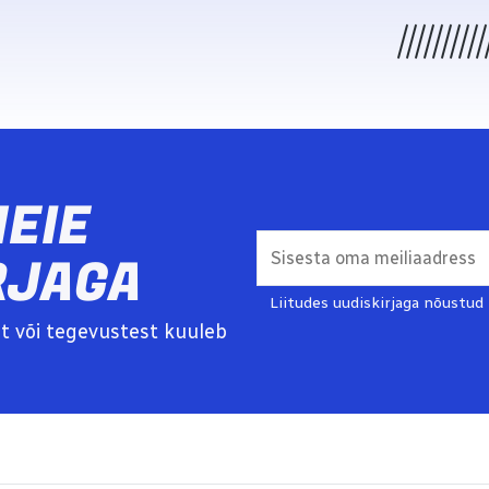
MEIE
RJAGA
Liitudes uudiskirjaga nõustud
t või tegevustest kuuleb