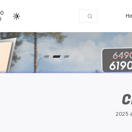
00
Ho
0
C
2025 a