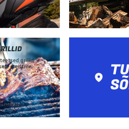
a tooteid
Vaata tooteid
RILLID
teetsed grillid
TU
sele meistrile
SÕ
a tooteid