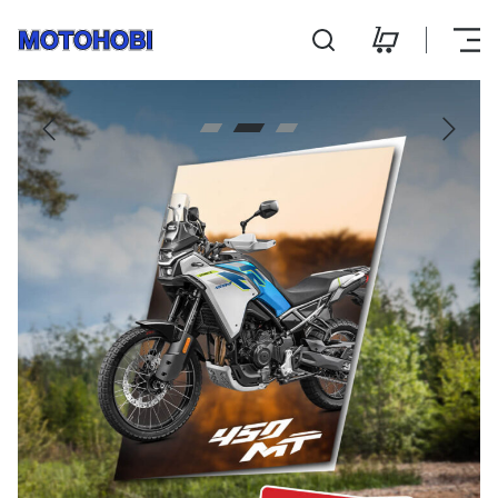
Motohobi - Avaleht
Hooldus ja remont
Kontakt
E-pood
E-R 9:00 - 18:00
L 10:00 - 14:00