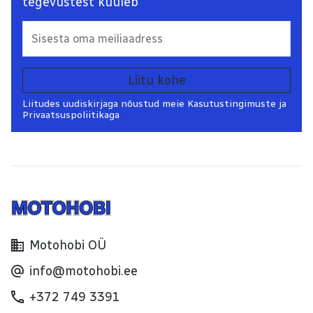
tegevustest kuuleb
Liitu kohe
Liitudes uudiskirjaga nõustud meie Kasutustingimuste ja
Privaatsuspoliitikaga
Motohobi OÜ
info@motohobi.ee
+372 749 3391