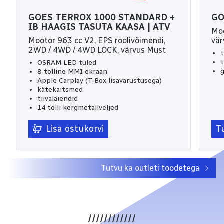
GOES TERROX 1000 STANDARD +
GO
IB HAAGIS TASUTA KAASA | ATV
Moo
Mootor 963 cc V2, EPS roolivõimendi,
vär
2WD / 4WD / 4WD LOCK, värvus Must
OSRAM LED tuled
g
8-tolline MMI ekraan
Apple Carplay (T-Box lisavarustusega)
kätekaitsmed
tiivalaiendid
14 tolli kergmetallveljed
tänavalegaalne – T3b
garantii 3 aastat või 10000km
Lisa ostukorvi
T
Tutvu ka outleti toodetega