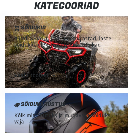
KATEGOORIAD
SÕIDUKID
ATVd, SSVd, UTVd, mootorrattad, laste
sõidukid, elektrisõidukid, krossikad
Vaata tooteid
SÕIDUVARUSTUS
Kõik mis ohutuks ja mugavaks sõiduks
vaja