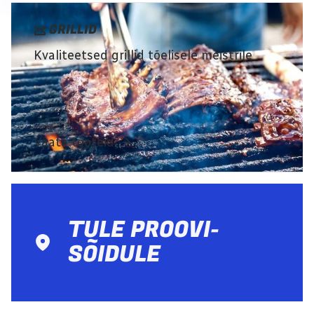
GRILLID
Kvaliteetsed grillid tõelisele meistrile
Vaata tooteid
TULE PROOVI­
SÕIDULE