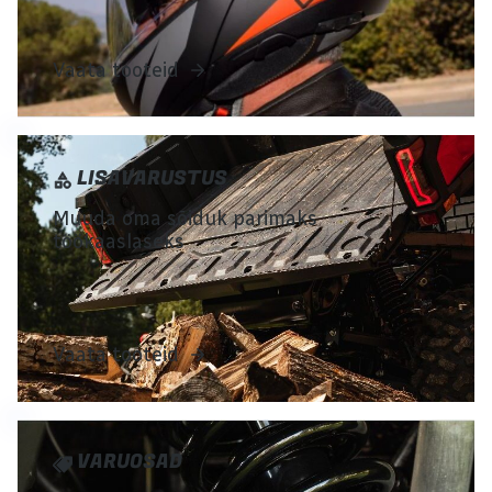
Vaata tooteid
LISAVARUSTUS
Muuda oma sõiduk parimaks
töökaaslaseks
Vaata tooteid
VARUOSAD