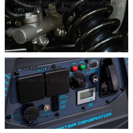
Miski andis otsad? Varuosad kogule poes
esindatud varustusele
Vaata tooteid
GENERAATORID
Vool seal, kus seda vaja
Vaata tooteid