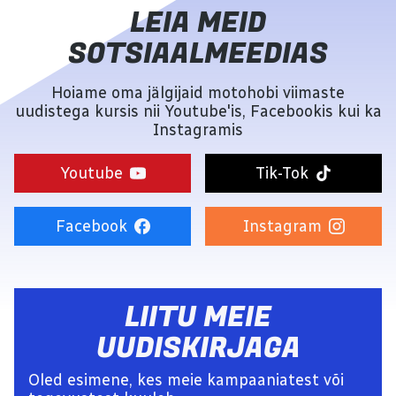
LEIA MEID
SOTSIAALMEEDIAS
Hoiame oma jälgijaid motohobi viimaste
uudistega kursis nii Youtube'is, Facebookis kui ka
Instagramis
Youtube
Tik-Tok
Facebook
Instagram
LIITU MEIE
UUDISKIRJAGA
Oled esimene, kes meie kampaaniatest või