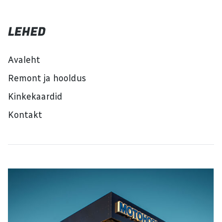
variaatorülekanne Veoskeem: 2WD / 4WD /
lukustatav 4WD Roolivõimendi: JAH Pidurid:
Hüdraulilised ketaspidurid Vedrustus ees/taga:
LEHED
Topelt õõtshoobadega sõltumatu vedrustus
Amortisaatorid ees/taga: Õliamortisaatorid (210
mm / 235 mm vedrustuse käik) Veljed ees/taga:
12-tollised alumiiniumveljed Rehvid ees/taga: 25 x
Avaleht
8.00 R12 / 25 x 10.00 R12 Ekraan: 5,9-tolline
digitaalne ekraan Valgustus: Täis-LED valgustus
Laadimispordid: USB-A ja USB-C Haakekonks:
Remont ja hooldus
Standardvarustuses CFMOTO ATV, tootekood:
CF500ATR-17L-EPS-A-LED-ABS-GREY
Kinkekaardid
Kontakt