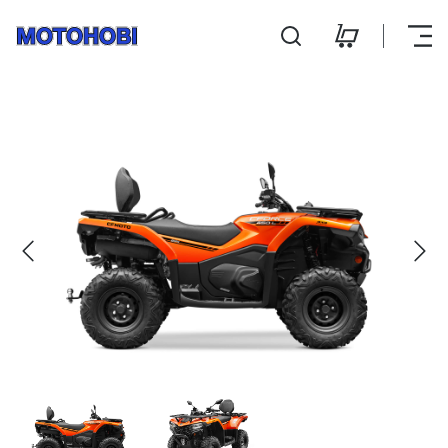
CFMOTO CFORCE 450L | 
Hooldus ja remont
Kontakt
E-pood
E-R 9:00 - 18:00
L 10:00 - 14:00