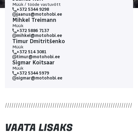
diferentsiaali / lukustatav nelikvedu.
Müük / tööde vastuvõtt
Käiguvahetus : automaat – CV-Tech variaator.
+372 5344 9298
jaanus@motohobi.ee
Pidurid : hüdraulilised 4x ketaspiduriga, 4 ratta
Mihkel Treimann
pidurdussüsteem / seisupidur. Vedrustus : 4x
Müük
sõltumatu (õliamortisaatorid). Garantii : Tehase
+372 5886 7137
mihkel@motohobi.ee
CFMOTO ATV, tootekood: CF400ATR-3L-EPS-S-
Timur Dmitritšenko
ORANGE
Müük
+372 514 3081
timur@motohobi.ee
Sigmar Koitsaar
Müük
+372 5344 5979
sigmar@motohobi.ee
VAATA LISAKS