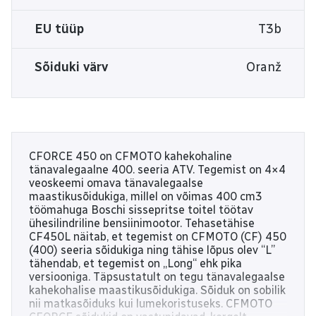
EU tüüp
T3b
Sõiduki värv
Oranž
CFORCE 450 on CFMOTO kahekohaline
tänavalegaalne 400. seeria ATV. Tegemist on 4×4
veoskeemi omava tänavalegaalse
maastikusõidukiga, millel on võimas 400 cm3
töömahuga Boschi sissepritse toitel töötav
ühesilindriline bensiinimootor. Tehasetähise
CF450L näitab, et tegemist on CFMOTO (CF) 450
(400) seeria sõidukiga ning tähise lõpus olev “L”
tähendab, et tegemist on „Long“ ehk pika
versiooniga. Täpsustatult on tegu tänavalegaalse
kahekohalise maastikusõidukiga. Sõiduk on sobilik
nii matkasõiduks kui lumekoristuseks. CFMOTO