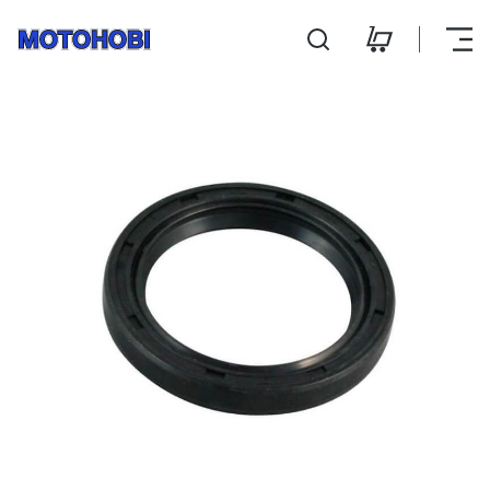
Kiige simmerling Y250G
Hooldus ja remont
Kontakt
E-pood
E-R 9:00 - 18:00
L 10:00 - 14:00