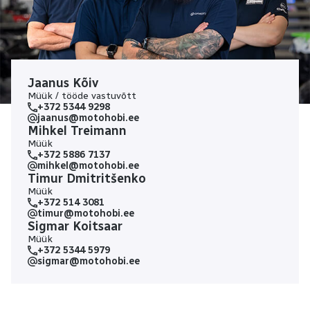
Jaanus Kõiv
Müük / tööde vastuvõtt
+372 5344 9298
jaanus@motohobi.ee
Mihkel Treimann
Müük
+372 5886 7137
mihkel@motohobi.ee
Timur Dmitritšenko
Müük
+372 514 3081
timur@motohobi.ee
Sigmar Koitsaar
Müük
+372 5344 5979
sigmar@motohobi.ee