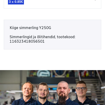
3 x
0.85€
Kiige simmerling Y250G
Simmerlingid ja õlitihendid, tootekood:
116323418056501