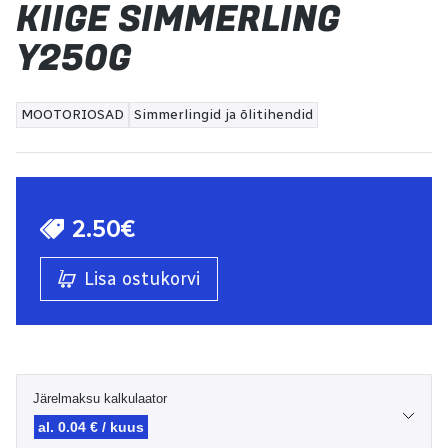
KIIGE SIMMERLING
Y250G
MOOTORIOSAD
Simmerlingid ja õlitihendid
2.50€
Lisa ostukorvi
Järelmaksu kalkulaator
al. 0.04 € / kuus