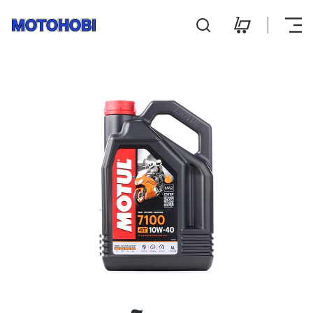
Mootoriõli Motul 7100 4T
Hooldus ja remont
Kontakt
E-pood
E-R 9:00 - 18:00
L 10:00 - 14:00