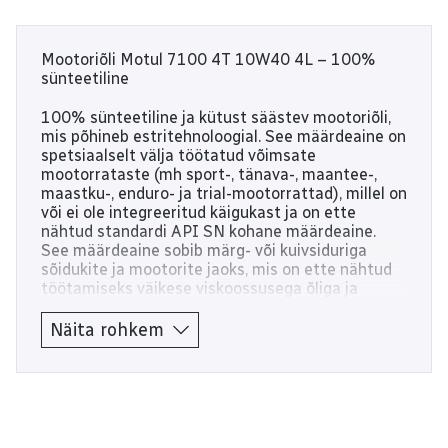
Mootoriõli Motul 7100 4T 10W40 4L – 100%
sünteetiline
100% sünteetiline ja kütust säästev mootoriõli,
mis põhineb estritehnoloogial. See määrdeaine on
spetsiaalselt välja töötatud võimsate
mootorrataste (mh sport-, tänava-, maantee-,
maastku-, enduro- ja trial-mootorrattad), millel on
või ei ole integreeritud käigukast ja on ette
nähtud standardi API SN kohane määrdeaine.
See määrdeaine sobib märg- või kuivsiduriga
sõidukite ja mootorite jaoks, mis on ette nähtud
töötamiseks väikese viskoossusega õliga ja
varustatud heitgaasi järeltöötlussüsteemiga
(katalüüsneutralisaator, õhu sissepuhe
Näita rohkem
väljalasketorusse). Estritehnoloogial toode, mida
on tugevdatud väikese haardeteguriga estriga, et
minimeerida sisemisi hõõrdekadusid ja parandada
tööomadusi. See estrite, kulumisvastaste
manuste ja parandatud nihketugevuse sünergia
parandab hammasrataste kaitset ja