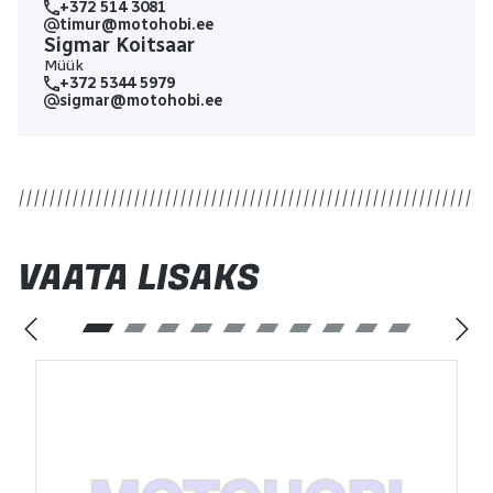
+372 514 3081
timur@motohobi.ee
Sigmar Koitsaar
Müük
+372 5344 5979
sigmar@motohobi.ee
VAATA LISAKS