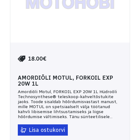
18.00€
AMORDIÕLI MOTUL, FORKOIL EXP
20W 1L
Amordiõli Motul, FORKOIL EXP 20W 1L Hüdroõli
Technosynthese® teleskoop-kahveltõstukite
jaoks. Toode sisaldab hõõrdumisvastast manust,
mille MOTUL on spetsiaalselt välja töötanud
kahvli libisemise lihtsustamiseks ja liigse
hõõrdumise vältimiseks. Tänu sünteetilisele
baasõlile pakub stabiilseid tööomadusi laias
temperatuurivahemikus. Selle koostis tagab
Lisa ostukorvi
kulumis-, korrosiooni- ja vahutamisvastased
omadused ning kaitseb tihendeid. Viskoossus: