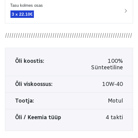
Tasu kolmes osas
3 x
22.10€
Õli koostis:
100%
Sünteetiline
Õli viskoossus:
10W-40
Tootja:
Motul
Õli / Keemia tüüp
4 takti