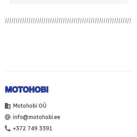
20W Õlid, tootekood: 114072
Motohobi OÜ
info@motohobi.ee
+372 749 3391