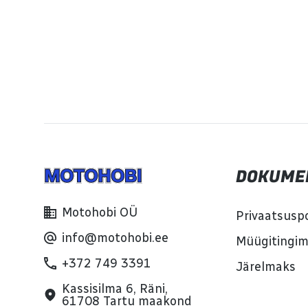
DOKUME
Motohobi OÜ
Privaatsuspo
info@motohobi.ee
Müügitingi
+372 749 3391
Järelmaks
Kassisilma 6, Räni,
61708 Tartu maakond