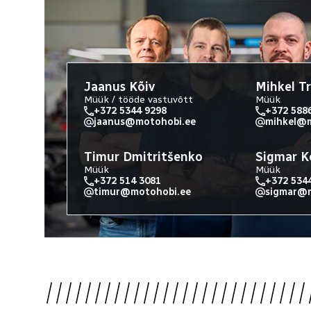
Jaanus Kõiv
Mihkel T
Müük / tööde vastuvõtt
Müük
+372 5344 9298
+372 588
jaanus@motohobi.ee
mihkel@m
Timur Dmitritšenko
Sigmar K
Müük
Müük
+372 514 3081
+372 534
timur@motohobi.ee
sigmar@m