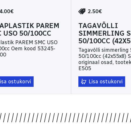
4.00€
2.50€
APLASTIK PAREM
TAGAVÕLLI
 USO 50/100CC
SIMMERLING 
50/100CC (42X5
plastik PAREM SMC USO
kood 53245-
Tagavõlli simmerling
00
50/100cc (42x55x8) SMC
originaal osad, toote
E505
isa ostukorvi
Lisa ostukorvi