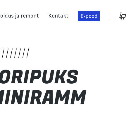
oldus ja remont
Kontakt
E-pood
Hooldus ja remont
ORIPUKS
Kontakt
MINIRAMM
E-pood