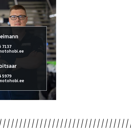
reimann
6 7137
otohobi.ee
oitsaar
4 5979
otohobi.ee