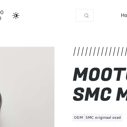
00
Ho
0
amm
MOOT
SMC 
OEM
SMC originaal osad