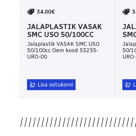
34.00€
3
JALAPLASTIK VASAK
JAL
SMC USO 50/100CC
SMC
Jalaplastik VASAK SMC USO
Jala
50/100cc Oem kood 53235-
50/100cc Oem 
URO-00
URO-
Lisa ostukorvi
L