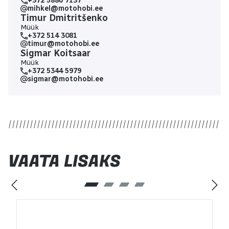
+372 5886 7137
mihkel@motohobi.ee
Timur Dmitritšenko
Müük
+372 514 3081
timur@motohobi.ee
Sigmar Koitsaar
Müük
+372 5344 5979
sigmar@motohobi.ee
VAATA LISAKS