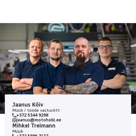
Jaanus Kõiv
Müük / tööde vastuvõtt
+372 5344 9298
jaanus@motohobi.ee
Mihkel Treimann
Müük