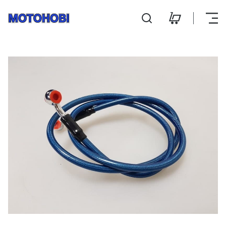
Pidurivoolikud 10mm -1
Hooldus ja remont
Kontakt
E-pood
E-R 9:00 - 18:00
L 10:00 - 14:00