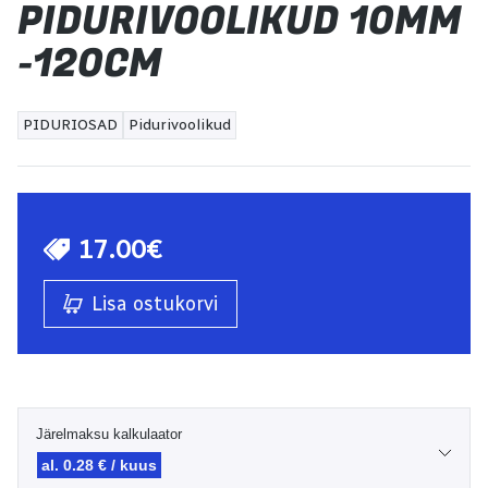
PIDURIVOOLIKUD 10MM
-120CM
PIDURIOSAD
Pidurivoolikud
17.00€
Lisa ostukorvi
Järelmaksu kalkulaator
al. 0.28 € / kuus