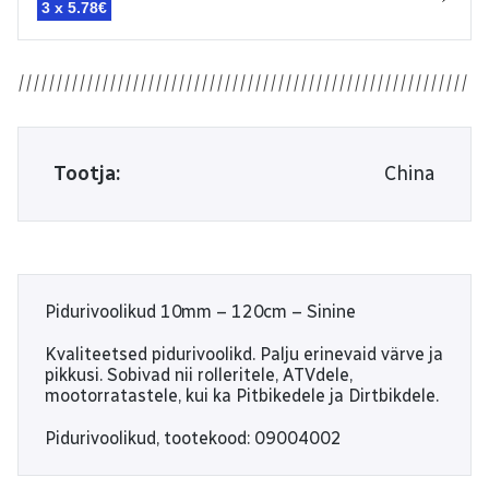
3 x
5.78€
Tootja:
China
Pidurivoolikud 10mm – 120cm – Sinine
Kvaliteetsed pidurivoolikd. Palju erinevaid värve ja
pikkusi. Sobivad nii rolleritele, ATVdele,
mootorratastele, kui ka Pitbikedele ja Dirtbikdele.
Pidurivoolikud, tootekood: 09004002