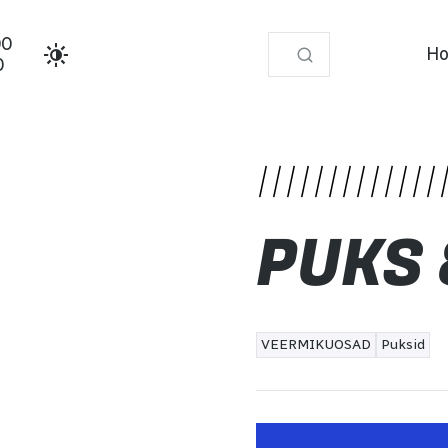
00
Ho
0
PUKS
VEERMIKUOSAD
Puksid