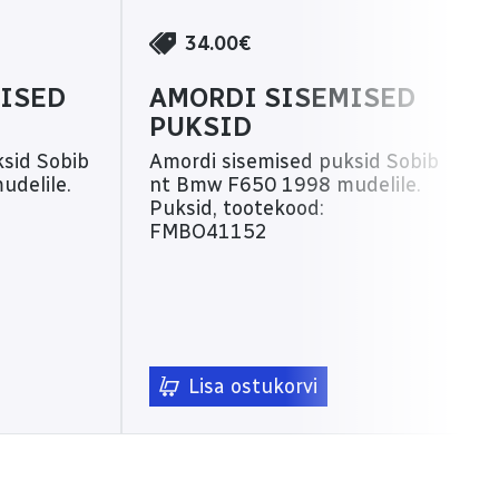
34.00€
ISED
AMORDI SISEMISED
PUKSID
Sobib
Amordi sisemised puksid Sobib
delile.
nt Bmw F650 1998 mudelile.
Puksid, tootekood:
FMBO41152
Lisa ostukorvi