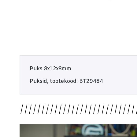
E-R 9:00 - 18:00
L 10:00 - 14:00
Puks 8x12x8mm
Puksid, tootekood: BT29484