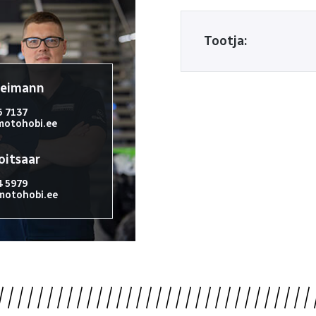
Tootja:
reimann
6 7137
otohobi.ee
oitsaar
4 5979
otohobi.ee