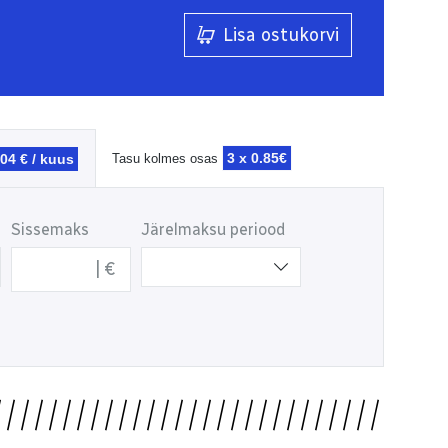
Lisa ostukorvi
3 x
0.85€
.04 € / kuus
Tasu kolmes osas
Sissemaks
Järelmaksu periood
€