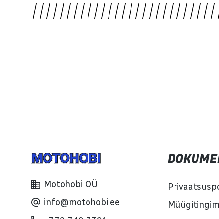
DOKUME
Motohobi OÜ
Privaatsuspo
info@motohobi.ee
Müügitingi