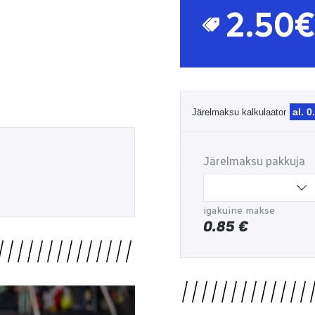
2.50€
al. 0
Järelmaksu kalkulaator
Järelmaksu pakkuja
igakuine makse
0.85
€