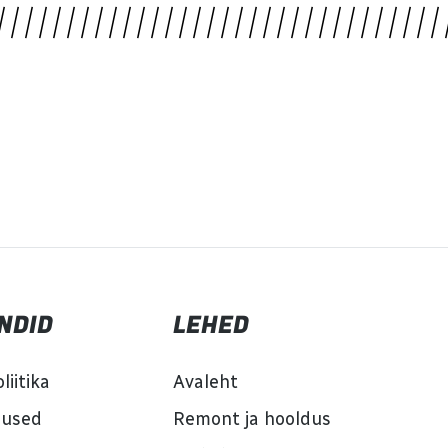
NDID
LEHED
liitika
Avaleht
mused
Remont ja hooldus