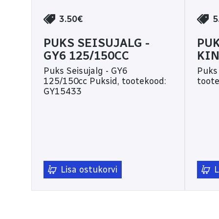
3.50€
5
PUKS SEISUJALG -
PU
GY6 125/150CC
KI
Puks Seisujalg - GY6
Puks m
125/150cc Puksid, tootekood:
toot
GY15433
Lisa ostukorvi
L