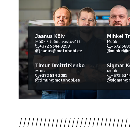
Jaanus Kõiv
Mihkel T
Müük / tööde vastuvõtt
Müük
+372 5344 9298
+372 588
jaanus@motohobi.ee
mihkel@m
Timur Dmitritšenko
Sigmar K
Müük
Müük
+372 514 3081
+372 534
timur@motohobi.ee
sigmar@m