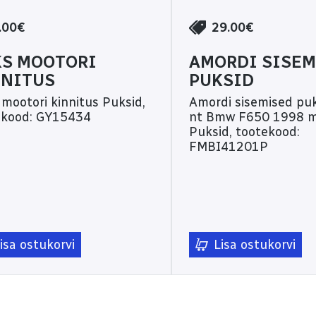
.00€
29.00€
KS MOOTORI
AMORDI SISEM
NNITUS
PUKSID
ootori kinnitus Puksid,
Amordi sisemised puksid 
ekood: GY15434
nt Bmw F650 1998 mu
Puksid, tootekood:
FMBI41201P
isa ostukorvi
Lisa ostukorvi