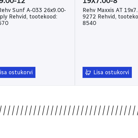
9.00-12
19X7.00-8
Rehv Sunf A-033 26x9.00-
Rehv Maxxis AT 19x7.
 tootekood:
9272 Rehvid, tootekood: 74-
570
8540
isa ostukorvi
Lisa ostukorvi