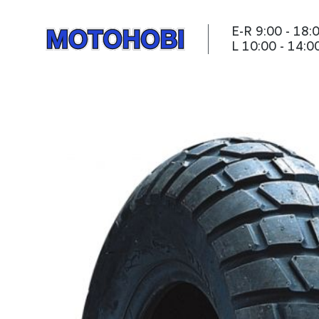
E-R 9:00 - 18:
L 10:00 - 14:0
Rehv DURO HF903 90/90-