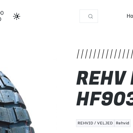
00
Ho
0
21
REHV
HF903
REHVID / VELJED
Rehvid