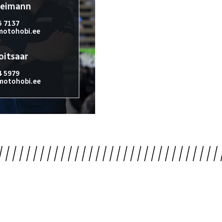
reimann
6 7137
otohobi.ee
oitsaar
4 5979
otohobi.ee