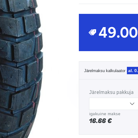
49.0
al. 0
Järelmaksu kalkulaator
Järelmaksu pakkuja
igakuine makse
16.66
€