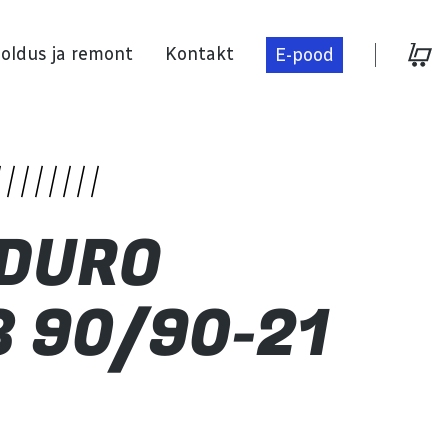
oldus ja remont
Kontakt
E-pood
Hooldus ja remont
 DURO
Kontakt
 90/90-21
E-pood