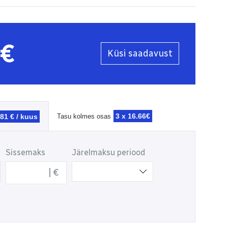
0€
Küsi saadavust
3 x
16.66€
.81 € / kuus
Tasu kolmes osas
Sissemaks
Järelmaksu periood
€