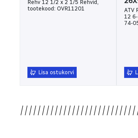
26X
Rehv 12 1/2 x 2 1/5 Rehvid,
tootekood: OVR11201
ATV 
12 6-ply Rehvid,
74-0
Lisa ostukorvi
L