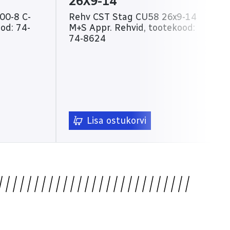
26X9-14
00-8 C-
Rehv CST Stag CU58 26x9-14
M+S Appr. Rehvid, tootekood:
74-8624
Lisa ostukorvi