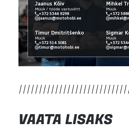
Jaanus Kõiv
Mihkel T
Müük / tööde vastuvõtt
Müük
+372 5344 9298
+372 588
jaanus@motohobi.ee
mihkel@m
Timur Dmitritšenko
Sigmar K
Müük
Müük
+372 514 3081
+372 534
timur@motohobi.ee
sigmar@m
VAATA LISAKS