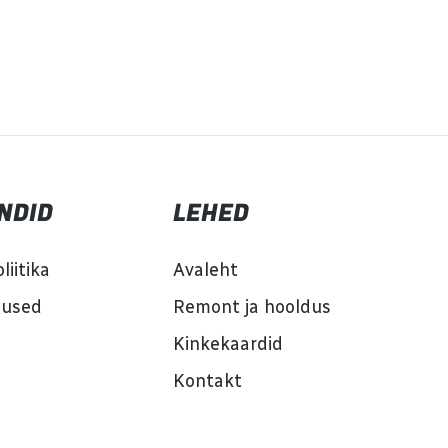
NDID
LEHED
liitika
Avaleht
mused
Remont ja hooldus
Kinkekaardid
Kontakt