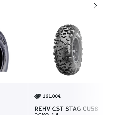
161.00€
REHV CST STAG CU58