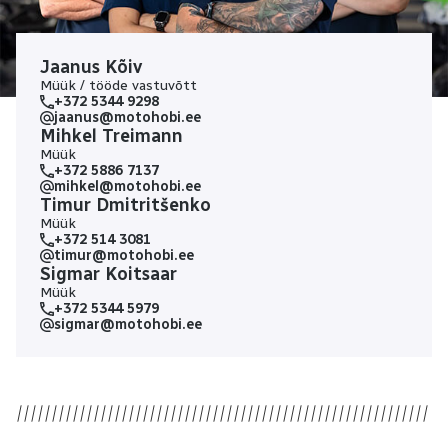
Jaanus Kõiv
Müük / tööde vastuvõtt
+372 5344 9298
jaanus@motohobi.ee
Mihkel Treimann
Müük
+372 5886 7137
mihkel@motohobi.ee
Timur Dmitritšenko
Müük
+372 514 3081
timur@motohobi.ee
Sigmar Koitsaar
Müük
+372 5344 5979
sigmar@motohobi.ee