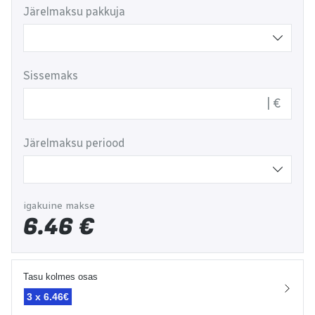
Järelmaksu pakkuja
Sissemaks
€
Järelmaksu periood
igakuine makse
6.46
€
Tasu kolmes osas
3 x
6.46€