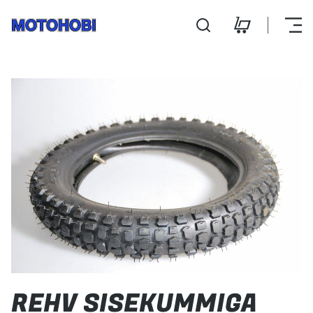
Rehv sisekummiga 3.00-1
Hooldus ja remont
Kontakt
E-pood
E-R 9:00 - 18:00
L 10:00 - 14:00
REHV SISEKUMMIGA