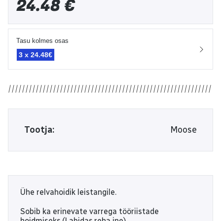
24.48
€
Tasu kolmes osas
3 x
24.48€
Tootja:
Moose
Ühe relvahoidik leistangile.
Sobib ka erinevate varrega tööriistade
hoidmiseks.(Labidas,reha jne)