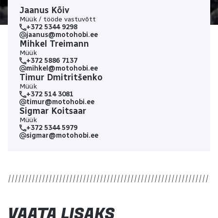
Jaanus Kõiv
Müük / tööde vastuvõtt
+372 5344 9298
jaanus@motohobi.ee
Mihkel Treimann
Müük
+372 5886 7137
mihkel@motohobi.ee
Timur Dmitritšenko
Müük
+372 514 3081
timur@motohobi.ee
Sigmar Koitsaar
Müük
+372 5344 5979
sigmar@motohobi.ee
VAATA LISAKS