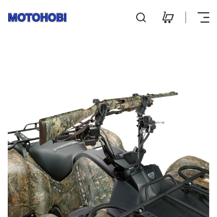
Relvahoidja V-Grip leistan
Hooldus ja remont
Kontakt
E-pood
E-R 9:00 - 18:00
L 10:00 - 14:00