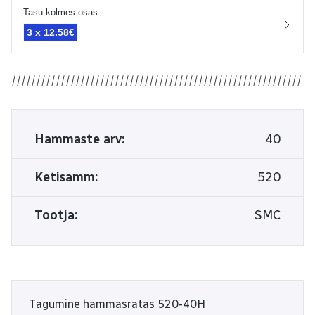
Tasu kolmes osas
3 x
12.58€
Hammaste arv:
40
Ketisamm:
520
Tootja:
SMC
Tagumine hammasratas 520-40H