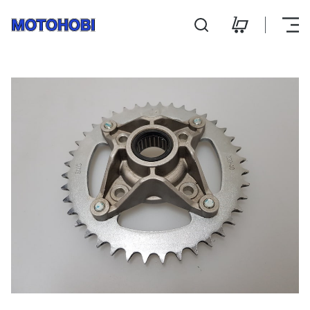
Tagumine hammasratas 
Hooldus ja remont
Kontakt
E-pood
E-R 9:00 - 18:00
L 10:00 - 14:00