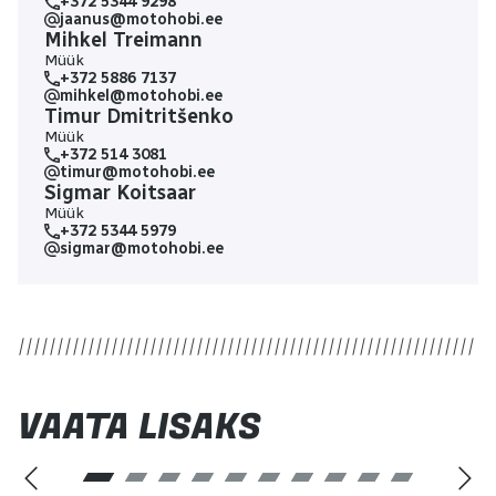
+372 5344 9298
jaanus@motohobi.ee
Mihkel Treimann
Müük
+372 5886 7137
mihkel@motohobi.ee
Timur Dmitritšenko
Müük
+372 514 3081
timur@motohobi.ee
Sigmar Koitsaar
Müük
+372 5344 5979
sigmar@motohobi.ee
VAATA LISAKS