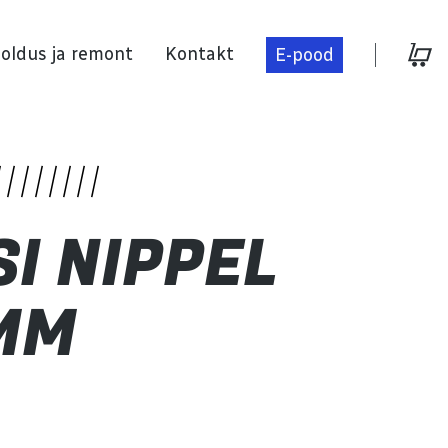
oldus ja remont
Kontakt
E-pood
Hooldus ja remont
I NIPPEL
Kontakt
MM
E-pood