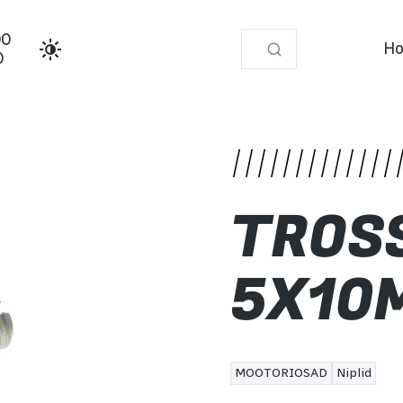
00
Ho
0
TROSS
5X10
MOOTORIOSAD
Niplid