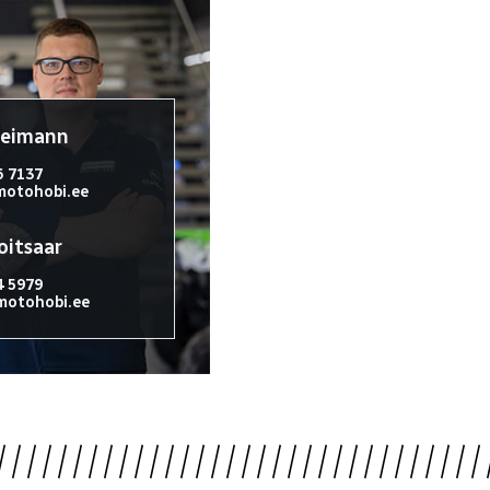
reimann
6 7137
otohobi.ee
oitsaar
4 5979
otohobi.ee