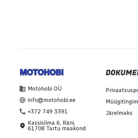
DOKUME
Motohobi OÜ
Privaatsuspo
info@motohobi.ee
Müügitingi
+372 749 3391
Järelmaks
Kassisilma 6, Räni,
61708 Tartu maakond