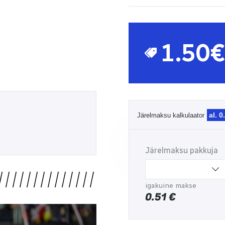
1.50€
al. 0
Järelmaksu kalkulaator
Järelmaksu pakkuja
igakuine makse
0.51
€