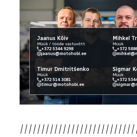
Jaanus Kõiv
Mihkel T
Müük / tööde vastuvõtt
Müük
+372 5344 9298
+372 588
jaanus@motohobi.ee
mihkel@m
Timur Dmitritšenko
Sigmar K
Müük
Müük
+372 514 3081
+372 534
timur@motohobi.ee
sigmar@m