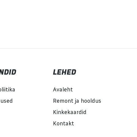
NDID
LEHED
liitika
Avaleht
mused
Remont ja hooldus
Kinkekaardid
Kontakt