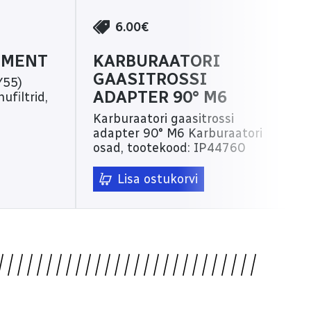
6.00€
EMENT
KARBURAATORI
GAASITROSSI
Y55)
ADAPTER 90° M6
Karburaatori gaasitrossi
adapter 90° M6 Karburaatori
osad, tootekood: IP44760
Lisa ostukorvi