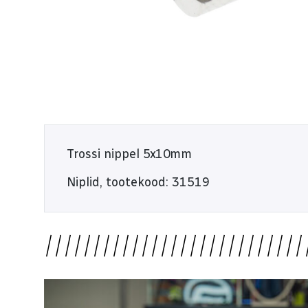
E-R 9:00 - 18:00
L 10:00 - 14:00
Trossi nippel 5x10mm
Niplid, tootekood: 31519