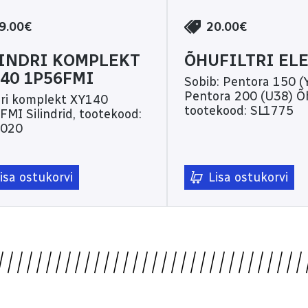
9.00€
20.00€
INDRI KOMPLEKT
ÕHUFILTRI EL
40 1P56FMI
Sobib: Pentora 150 (
Pentora 200 (U38) Õhufiltrid,
dri komplekt XY140
tootekood: SL1775
id, tootekood:
020
isa ostukorvi
Lisa ostukorvi