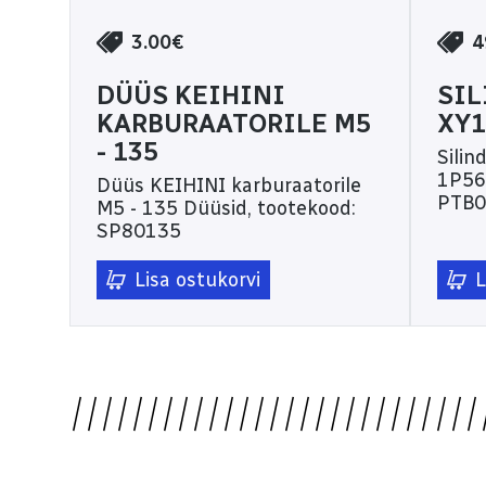
3.00€
4
DÜÜS KEIHINI
SIL
KARBURAATORILE M5
XY1
- 135
Silin
1P56FMI Silindr
Düüs KEIHINI karburaatorile
PTB0
M5 - 135 Düüsid, tootekood:
SP80135
Lisa ostukorvi
L