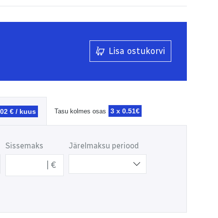
Lisa ostukorvi
3 x
0.51€
.02 € / kuus
Tasu kolmes osas
Sissemaks
Järelmaksu periood
€