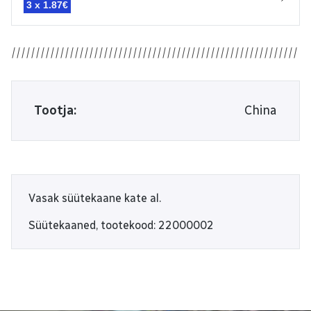
3 x
1.87€
Tootja:
China
Vasak süütekaane kate al.
Süütekaaned, tootekood: 22000002