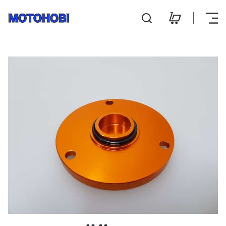
Vasak süütekaane kate al
Hooldus ja remont
Kontakt
E-pood
E-R 9:00 - 18:00
L 10:00 - 14:00