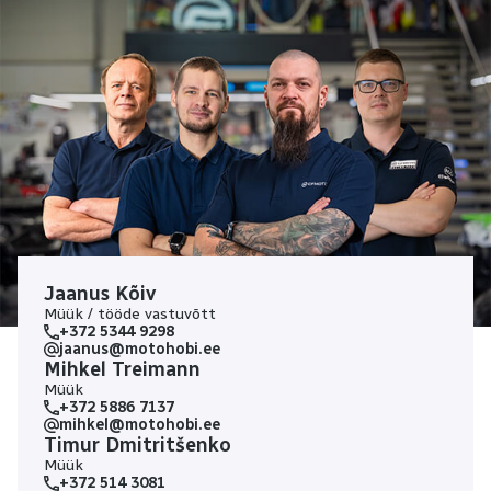
Jaanus Kõiv
Müük / tööde vastuvõtt
+372 5344 9298
jaanus@motohobi.ee
Mihkel Treimann
Müük
+372 5886 7137
mihkel@motohobi.ee
Timur Dmitritšenko
Müük
+372 514 3081