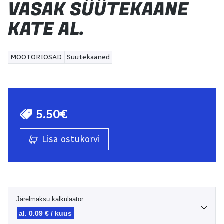
VASAK SÜÜTEKAANE
KATE AL.
MOOTORIOSAD
Süütekaaned
5.50€
Lisa ostukorvi
Järelmaksu kalkulaator
al. 0.09 € / kuus